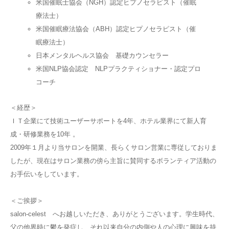
米国催眠士協会（NGH）認定ヒプノセラピスト（催眠
療法士）
米国催眠療法協会（ABH）認定ヒプノセラピスト（催
眠療法士）
日本メンタルヘルス協会 基礎カウンセラー
米国NLP協会認定 NLPプラクティショナー・認定プロ
コーチ
＜経歴＞
ＩＴ企業にて技術ユーザーサポートを4年、ホテル業界にて新人育
成・研修業務を10年 。
2009年１月より当サロンを開業、長らくサロン営業に専従しておりま
したが、
現在はサロン業務の傍ら主旨に賛同するボランティア活動の
お手伝いをしています。
＜ご挨拶＞
salon-celest へお越しいただき、ありがとうございます。
学生時代、
父の他界時に鬱を発症し、それ以来自分の内側や人の心理に興味を持