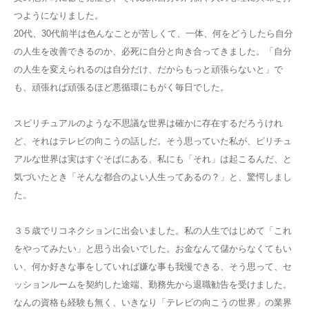
つようになりました。
20代、30代前半は色んなことが苦しくて、
一体、何をどうしたら自分
の人生を改善できるのか、必死に自分と向き合ってきました。
「自分
の人生を変えられるのは自分だけ、だからもっと頑張らないと」
で
も、頑張れば頑張るほど悪循環にもがく毎日でした。
スピリチュアルのような不思議な世界は確かに存在するだろうけれ
ど、
それはテレビの向こうの話しだ。そう思っていた私が、
ピリチュ
アルな世界は実はすぐそばにある、私にも「それ」は起こるんだ、と
気づいたとき
「そんな都合のよい人生ってあるの？」と、驚愕しまし
た。
３５歳でリコネクションに出会いました。
私の人生ではじめて「これ
をやってみたい」と思う出会いでした。
お金なんて儲からなくてもい
い、何か好きな事をしていれば嫌な事も我慢できる、
そう思って、セ
ッションルームを契約した途端、勤務先から退職勧告を受けました。
なんの資格も経験も無く、いきなり「テレビの向こうの世界」の業界