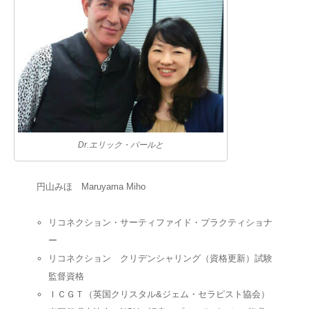
コラム
Dr.エリック・パールと
円山みほ Maruyama Miho
リコネクション・サーティファイド・プラクティショナ
ー
リコネクション クリデンシャリング（資格更新）試験
監督資格
ＩＣＧＴ（英国クリスタル&ジェム・セラピスト協会）