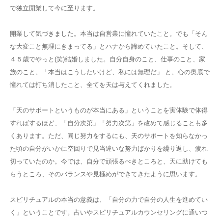
で独立開業して今に至ります。
開業して気づきました。本当は自営業に憧れていたこと。
でも「そん
な大変こと無理にきまってる」とハナから諦めていたこと。
そして、
４５歳でやっと(笑)結婚しました。
自分自身のこと、仕事のこと、家
族のこと、「本当はこうしたいけど、私には無理だ」 と、
心の奥底で
憧れては打ち消したこと、全てを天は与えてくれました。
「天のサポートというものが本当にある」ということを実体験で体得
すればするほど、
「自分次第」「努力次第」を改めて感じることも多
くあります。
ただ、同じ努力をするにも、天のサポートを知らなかっ
た頃の自分がいかに空回りで
見当違いな努力ばかりを繰り返し、疲れ
切っていたのか。
今では、自分で頑張るべきところと、天に助けても
らうところ、
そのバランスや見極めができてきたように思います。
スピリチュアルの本当の意義は、「自分の力で自分の人生を進めてい
く」ということです。
占いやスピリチュアルカウンセリングに通いつ