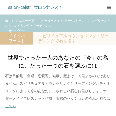
ーム
メニュー一覧
オーダーメイドパワーストーン
スピリチュア
ホーム
ルカウンセリング・リーディン…
オーダー
メイドパ
スピリチュアルカウンセリング・リー
メニュー
ワースト
ディングで石を選ぶ
ーン
ご予約・お問合せ
世界でたった一人のあなたの「今」の為
に、たった一つの石を選ぶには
アクセス
石は目的別（金運、恋愛運、健康、魔よけ）で選ぶものではあり
プロフィール
ません。スピリチュアルカウンセリングとリーディング、チャネ
リングによって今のあなたにふさわしい石をお選びします。オー
料金のご案内
ダーメイドブレスレット作成 実際のセッションの流れと料金は
こちら
ブログ