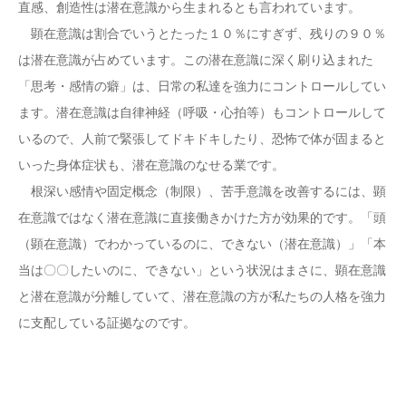
直感、創造性は潜在意識から生まれるとも言われています。
顕在意識は割合でいうとたった１０％にすぎず、残りの９０％
は潜在意識が占めています。この潜在意識に深く刷り込まれた
「思考・感情の癖」は、日常の私達を強力にコントロールしてい
ます。潜在意識は自律神経（呼吸・心拍等）もコントロールして
いるので、人前で緊張してドキドキしたり、恐怖で体が固まると
いった身体症状も、潜在意識のなせる業です。
根深い感情や固定概念（制限）、苦手意識を改善するには、顕
在意識ではなく潜在意識に直接働きかけた方が効果的です。「頭
（顕在意識）でわかっているのに、できない（潜在意識）」「本
当は〇〇したいのに、できない」という状況はまさに、顕在意識
と潜在意識が分離していて、潜在意識の方が私たちの人格を強力
に支配している証拠なのです。