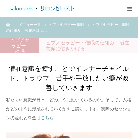
ーム
メニュー一覧
ヒプノセラピー･催眠
ヒプノセラピー・催眠
ホーム
の仕組み 潜在意識に…
ヒプノセ
ヒプノセラピー・催眠の仕組み 潜在
メニュー
ラピー･
意識に働きかける
催眠
ご予約・お問合せ
潜在意識を癒すことでインナーチャイル
ド、トラウマ、苦手や手放したい癖が改
アクセス
善していきます
プロフィール
私たちの意識が日々、どのように動いているのか。そして、人格
がどのように形成されていくかをご説明します。実際のセッショ
料金のご案内
ンの流れと料金は
こちら
ブログ