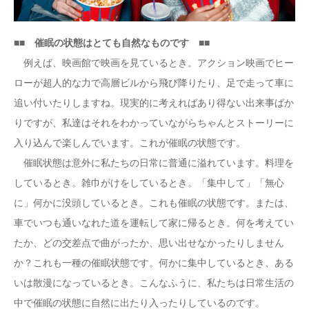
■■ 催眠の状態はとても自然なものです ■■
例えば、映画館で映画を見ているとき。アクション映画でヒー
ローが超人的な力で高層ビルから飛び降りたり、足で走って車に
追い付いたりしますね。現実的に考えればあり得ない出来事ばか
りですが、私達はそれをわかっていながらちゃんとストーリーに
入り込んで楽しんでいます。これが催眠の状態です。
催眠状態は意外に私たちの日常に普通に溢れています。料理を
しているとき。雑巾がけをしているとき。「集中して」「無心
に」何かに没頭しているとき。これも催眠の状態です。または、
車でいつも通いなれた道を運転して家に帰るとき。何を考えてい
たか、どの交差点で曲がったか、思い出せなかったりしません
か？これも一種の催眠状態です。何かに集中しているとき、ある
いは散漫になっているとき。こんなふうに、私たちは日常生活の
中で催眠の状態に自然に出たり入ったりしているのです。