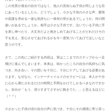
この光景が過去の自分ではなく、他人の見知らぬ子供が同じような目
にあっているとしたら、どうでしょう。小さな子供の小さな声、愛情
や庇護を求める一途な気持ちに一体何の罪があるでしょうか。何の間
違いがあるでしょうか。相手は小さな子供です。泣いている子供に手
を差し伸べたり、大丈夫だよと抱きしめてあげることがどれだけその
子を支え、安心させてあげれるかを今一度気づいてあげてほしいなと
思うのです。
さて、この先にご紹介する内容は、実はここまでのステップから一足
飛びに進んでしまいます。本来は、幼かったころの自分の気持ちに気
づき、向き合い、その想いを十分に、十分にケアしてあげる必要があ
ります。なぜなら、インナーチャイルドのセラピーには、本人が十分
に心から満たされるだけの時間と手間をかけてしかるべきなのですか
ら。自分が「もう、浸りすぎてさすがに飽きてた…」と思えるほどに
（＾＾）
小さかった子供の頃の自分の声に気づき、十分にその感情に寄り添っ