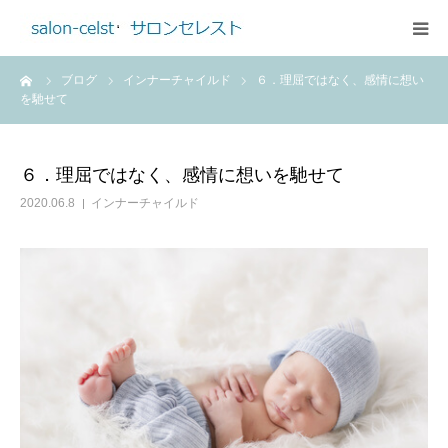
ーム
ブログ
インナーチャイルド
６．理屈ではなく、感情に想い
ホーム
を馳せて
メニュー
６．理屈ではなく、感情に想いを馳せて
ご予約・お問合せ
2020.06.8
インナーチャイルド
アクセス
プロフィール
料金のご案内
ブログ