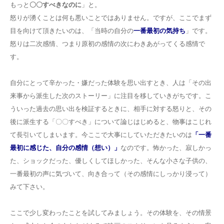
もっと
〇〇すべきなのに
」と。
怒りが湧くことは何も悪いことではありません。ですが、ここでまず
目を向けて頂きたいのは、「当時の自分の
一番最初の気持ち
」です。
怒りは二次感情、つまり原初の感情の次にわきあがってくる感情で
す。
自分にとって辛かった・嫌だった体験を思い出すとき、人は「その出
来事から派生した次のストーリー」に注目を移していきがちです。こ
ういった過去の思い出を検証するときに、相手に対する怒りと、その
後に派生する「〇〇すべき」について論じはじめると、物事はこじれ
て長引いてしまいます。今ここで大事にしていただきたいのは
「一番
最初に感じた、自分の感情（想い）」
なのです。怖かった、寂しかっ
た、ショックだった、優しくしてほしかった、そんな小さな子供の、
一番最初の声に気づいて、向き合って（その感情にしっかり浸って）
みて下さい。
ここで少し変わったことを試してみましょう。その体験を、その情景