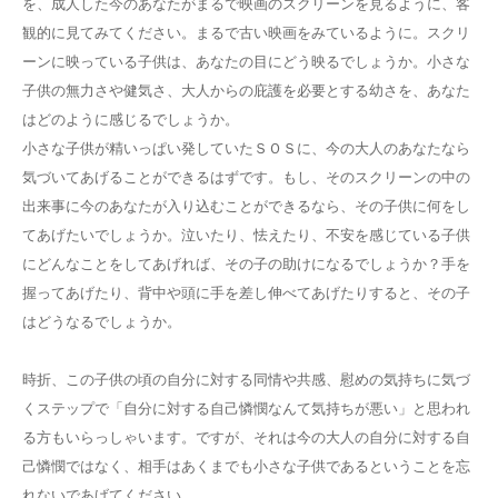
を、成人した今のあなたがまるで映画のスクリーンを見るように、客
観的に見てみてください。まるで古い映画をみているように。スクリ
ーンに映っている子供は、あなたの目にどう映るでしょうか。小さな
子供の無力さや健気さ、大人からの庇護を必要とする幼さを、あなた
はどのように感じるでしょうか。
小さな子供が精いっぱい発していたＳＯＳに、今の大人のあなたなら
気づいてあげることができるはずです。もし、そのスクリーンの中の
出来事に今のあなたが入り込むことができるなら、その子供に何をし
てあげたいでしょうか。泣いたり、怯えたり、不安を感じている子供
にどんなことをしてあげれば、その子の助けになるでしょうか？手を
握ってあげたり、背中や頭に手を差し伸べてあげたりすると、その子
はどうなるでしょうか。
時折、この子供の頃の自分に対する同情や共感、慰めの気持ちに気づ
くステップで「自分に対する自己憐憫なんて気持ちが悪い」と思われ
る方もいらっしゃいます。ですが、それは今の大人の自分に対する自
己憐憫ではなく、相手はあくまでも小さな子供であるということを忘
れないであげてください。