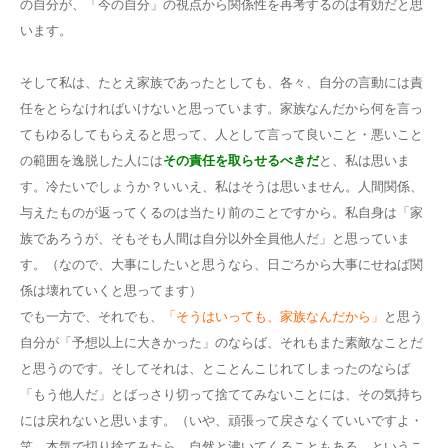
の自分が、「今の自分」の視点から関係性を再考するのは有効だと思
います。
そして私は、たとえ家族であったとしても、各々、自分の言動には責
任をとらなければいけないと思っています。家族なんだから何を言っ
てもゆるしてもらえると思って、人として言って良いこと・悪いこと
の範囲を逸脱した人には
その責任を取らせるべきだ
と、私は思いま
す。冷たいでしょうか？いいえ、私はそうは思いません。人間関係、
与えたものが返ってくるのは当たり前のことですから。私自身は「家
族であろうが、そもそも人間は自分以外全員他人だ」と思っていま
す。（なので、大事にしたいと思うなら、日ごろから大事にせねば関
係は壊れていくと思ってます）
でも一方で、それでも、
「そうはいっても、家族なんだから」
と思う
自分が「予想以上に大きかった」のならば、それもまた素敵なことだ
と思うのです。そしてそれは、とことんこじれてしまったのならば
「もう他人だ」とばっさり切って捨ててみないことには、その気持ち
には戻れないと思います。（いや、頑張って戻さなくていいですよ・
笑 本気で切り捨てみたら、自然と沸いてくることもある、というこ