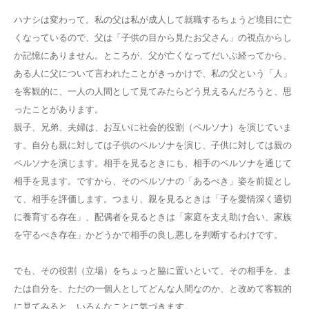
ハナシは変わって。私の父は私が成人して就職するちょうど境目に亡
くなっているので、父は「子供の目から見たお父さん」の視点からし
か記憶にありません。ところが、父が亡くなってだいぶ経ってから、
ある人に父について言われたことがきっかけで、私の父という「人」
を客観的に、一人の人間として見てみたらどう見えるんだろうと、思
ったことがあります。
親子、兄弟、夫婦は、お互いに社会的役割（ペルソナ）を演じていま
す。自分も親に対しては子供のペルソナを演じ、子供に対しては親の
ペルソナを演じます。相手を見るときにも、相手のペルソナを通じて
相手を見ます。ですから、そのペルソナの「あるべき」姿を前提とし
て、相手を評価します。つまり、親を見るときは「子を愛情深く適切
に養育する存在」、配偶者を見るときは「家庭を支え助け合い、家族
を守るべき存在」かどうかで相手の良し悪しを判断するわけです。
でも、その役割（立場）をちょっと脇に置いといて、その相手を、ま
たは自分を、ただの一個人としてどんな人間なのか、と改めて客観的
に見てみると、いろんなことに気づきます。