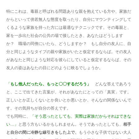
特にこれは、毒親と呼ばれる問題ありな親を抱えている方や、家族だ
からといって傍若無人な態度を取ったり、自分にマウンティングして
くるような家族を持った方には最適なテクニックです。その毒親と、
家を一歩出た社会の公共の場で接したとき、あなたはどうします
か？ 職場の同僚にいたら、どうしますか？ もし自分の友人に、自
分と同じようなタイプの親や家族がいたと仮定するならば。その友人
があなたと同じような対応を彼らにしていると仮定するならば、その
友人の姿はあなたの目にどのように映るでしょうか。
「
もし他人だったら、もっと〇〇するだろう」
どんな答えであろう
と、ここで出てきた言葉が、それがあなたにとっての「真実」です。
正しいとか正しくないとか良いとか悪いとか、そんなの関係ないんで
す。その気持ちが自分の答えです。
でも同時に、
「そう思ったとしても、実際は家族だからそれはできな
い…」
と思う方もいるかもしれません。そうであったとしても、
相手
と自分の間に冷静な線引きをした上で、
もう小さな子供ではない大人