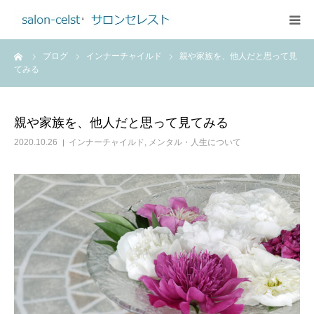
ーム
ブログ
インナーチャイルド
親や家族を、他人だと思って見
ホーム
てみる
メニュー
親や家族を、他人だと思って見てみる
ご予約・お問合せ
2020.10.26
インナーチャイルド
,
メンタル・人生について
アクセス
プロフィール
料金のご案内
ブログ