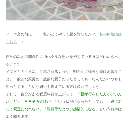
コラム
＜ 本文の前に → 私がどうやって親を許せたか？
私の体験談は
こちら
＞
自分の親との関係性に消化不良な思いを抱えている方は沢山いらっし
ゃいます。
イマドキの「毒親」と称されるような、明らかに論外な親は勿論なこ
と、一般的な家庭の一般的な親子だったとしても、なんだかいつもも
やっとする、という思いを抱えている方は多いでしょう。
そして、自分がある程度年齢が上がって、
「親孝行をした方がいいん
だけど」「そろそろ介護が」
という状況になったとしても、
「親に対
して素直になれない」「親相手だとつい感情的になる」
というお声は
よく聞きます。